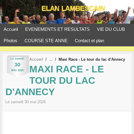
Panneau de gestion des cookies
Accueil
EVENEMENTS ET RESULTATS
VIE DU CLUB
Photos
COURSE STE ANNE
Contact et plan
Le
samedi
Accueil
Maxi Race - Le tour du lac d'Annecy
30
MAXI RACE - LE
MAI
2026
TOUR DU LAC
D'ANNECY
Le
samedi
30
mai
2026