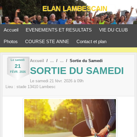
Panneau de gestion des cookies
Accueil
EVENEMENTS ET RESULTATS
VIE DU CLUB
Photos
COURSE STE ANNE
Contact et plan
Le
samedi
Accueil
Sortie du Samedi
21
SORTIE DU SAMEDI
FÉVR.
2026
Le
samedi
21
févr.
2026
à 09h
Lieu :
stade
13410
Lambesc