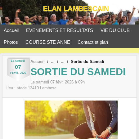
Panneau de gestion des cookies
Accueil
EVENEMENTS ET RESULTATS
VIE DU CLUB
Photos
COURSE STE ANNE
Contact et plan
Le
samedi
Accueil
Sortie du Samedi
07
SORTIE DU SAMEDI
FÉVR.
2026
Le
samedi
07
févr.
2026
à 09h
Lieu :
stade
13410
Lambesc