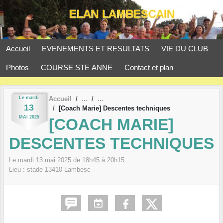
Panneau de gestion des cookies
Accueil
EVENEMENTS ET RESULTATS
VIE DU CLUB
Photos
COURSE STE ANNE
Contact et plan
Le
mardi
Accueil
13
[Coach Marie] Descentes techniques
MAI
2025
[COACH MARIE]
DESCENTES TECHNIQUES
Le
mardi
13
mai
2025
de 18h45 à 20h15
Lieu :
stade
13410
Lambesc