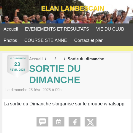
Panneau de gestion des cookies
Accueil
EVENEMENTS ET RESULTATS
VIE DU CLUB
Photos
COURSE STE ANNE
Contact et plan
Le
dimanche
Accueil
Sortie du dimanche
23
SORTIE DU
FÉVR.
2025
DIMANCHE
Le
dimanche
23
févr.
2025
à 09h
La sortie du Dimanche s'organise sur le groupe whatsapp