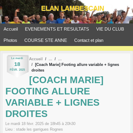
Panneau de gestion des cookies
Accueil
EVENEMENTS ET RESULTATS
VIE DU CLUB
Photos
COURSE STE ANNE
Contact et plan
Le
mardi
Accueil
18
[Coach Marie] Footing allure variable + lignes
droites
FÉVR.
2025
[COACH MARIE]
FOOTING ALLURE
VARIABLE + LIGNES
DROITES
Le
mardi
18
févr.
2025
de 18h45 à 20h30
Lieu :
stade les garrigues
Rognes