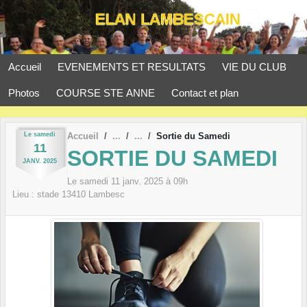
Panneau de gestion des cookies
Accueil
EVENEMENTS ET RESULTATS
VIE DU CLUB
Photos
COURSE STE ANNE
Contact et plan
Le
samedi
Accueil
Sortie du Samedi
11
SORTIE DU SAMEDI
JANV.
2025
Le
samedi
11
janv.
2025
à 09h
Lieu :
stade
13410
Lambesc