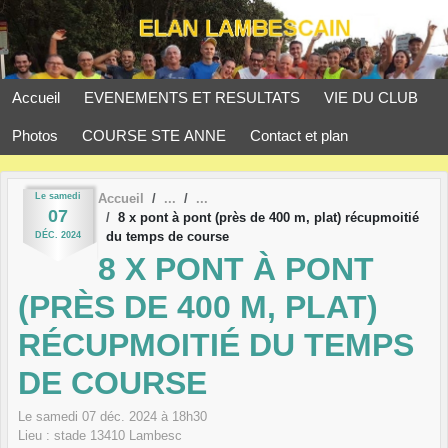
Panneau de gestion des cookies
Accueil
EVENEMENTS ET RESULTATS
VIE DU CLUB
Photos
COURSE STE ANNE
Contact et plan
Le
samedi
Accueil
07
8 x pont à pont (près de 400 m, plat) récupmoitié
du temps de course
DÉC.
2024
8 X PONT À PONT
(PRÈS DE 400 M, PLAT)
RÉCUPMOITIÉ DU TEMPS
DE COURSE
Le
samedi
07
déc.
2024
à 18h30
Lieu :
stade
13410
Lambesc