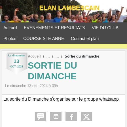
Panneau de gestion des cookies
Accueil
EVENEMENTS ET RESULTATS
VIE DU CLUB
Photos
COURSE STE ANNE
Contact et plan
Le
dimanche
Accueil
Sortie du dimanche
13
SORTIE DU
OCT.
2024
DIMANCHE
Le
dimanche
13
oct.
2024
à 09h
La sortie du Dimanche s'organise sur le groupe whatsapp