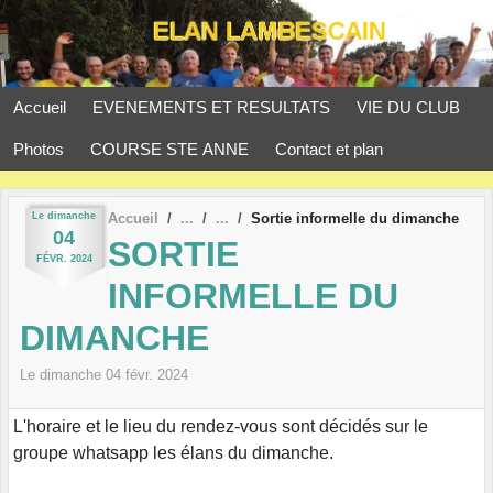
Panneau de gestion des cookies
Accueil
EVENEMENTS ET RESULTATS
VIE DU CLUB
Photos
COURSE STE ANNE
Contact et plan
Le
dimanche
Accueil
Sortie informelle du dimanche
04
SORTIE
FÉVR.
2024
INFORMELLE DU
DIMANCHE
Le
dimanche
04
févr.
2024
L'horaire et le lieu du rendez-vous sont décidés sur le
groupe whatsapp les élans du dimanche.