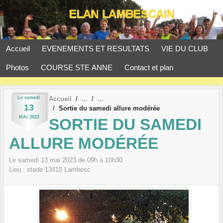
Panneau de gestion des cookies
Accueil
EVENEMENTS ET RESULTATS
VIE DU CLUB
Photos
COURSE STE ANNE
Contact et plan
Le
samedi
Accueil
13
Sortie du samedi allure modérée
MAI
2023
SORTIE DU SAMEDI
ALLURE MODÉRÉE
Le
samedi
13
mai
2023
de 09h à 10h30
Lieu :
stade
13410
Lambesc