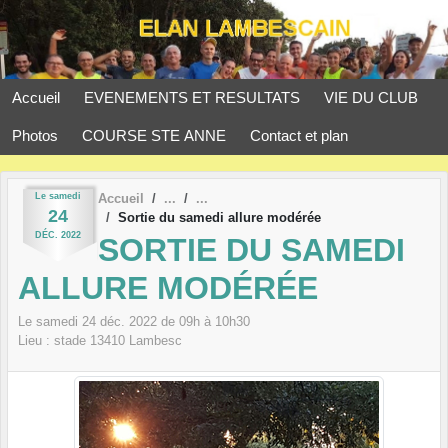
Panneau de gestion des cookies
Accueil
EVENEMENTS ET RESULTATS
VIE DU CLUB
Photos
COURSE STE ANNE
Contact et plan
Le
samedi
Accueil
24
Sortie du samedi allure modérée
DÉC.
2022
SORTIE DU SAMEDI
ALLURE MODÉRÉE
Le
samedi
24
déc.
2022
de 09h à 10h30
Lieu :
stade
13410
Lambesc