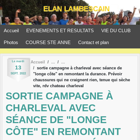
Panneau de gestion des cookies
Accueil
EVENEMENTS ET RESULTATS
VIE DU CLUB
Photos
COURSE STE ANNE
Contact et plan
Le
mardi
Accueil
13
sortie campagne à charleval avec séance de
"longe côte" en remontant la durance. Prévoir
SEPT.
2022
chaussures qui ne craignent rien, tenue qui sèche
vite, rdv chateau charleval
SORTIE CAMPAGNE À
CHARLEVAL AVEC
SÉANCE DE "LONGE
CÔTE" EN REMONTANT