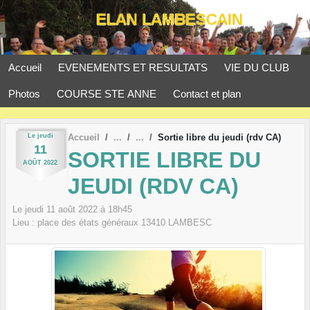
Panneau de gestion des cookies
Accueil
EVENEMENTS ET RESULTATS
VIE DU CLUB
Photos
COURSE STE ANNE
Contact et plan
Le
jeudi
Accueil
Sortie libre du jeudi (rdv CA)
11
SORTIE LIBRE DU
AOÛT
2022
JEUDI (RDV CA)
Le
jeudi
11
août
2022
à 18h45
Lieu :
place des états généraux
13410
LAMBESC