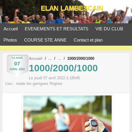
Panneau de gestion des cookies
Accueil
EVENEMENTS ET RESULTATS
VIE DU CLUB
Photos
COURSE STE ANNE
Contact et plan
Le
jeudi
Accueil
1000/2000/1000
07
1000/2000/1000
AVRIL
2022
Le
jeudi
07
avril
2022
à 18h45
Lieu :
stade les garrigues
Rognes