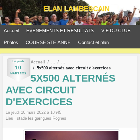
Panneau de gestion des cookies
Accueil
EVENEMENTS ET RESULTATS
VIE DU CLUB
Photos
COURSE STE ANNE
Contact et plan
Le
jeudi
Accueil
10
5x500 alternés avec circuit d'exercices
MARS
2022
5X500 ALTERNÉS
AVEC CIRCUIT
D'EXERCICES
Le
jeudi
10
mars
2022
à 18h45
Lieu :
stade les garrigues
Rognes