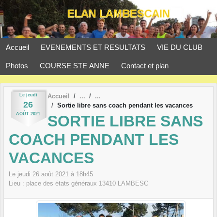
Panneau de gestion des cookies
Accueil
EVENEMENTS ET RESULTATS
VIE DU CLUB
Photos
COURSE STE ANNE
Contact et plan
Le
jeudi
Accueil
26
Sortie libre sans coach pendant les vacances
AOÛT
2021
SORTIE LIBRE SANS
COACH PENDANT LES
VACANCES
Le
jeudi
26
août
2021
à 18h45
Lieu :
place des états généraux
13410
LAMBESC