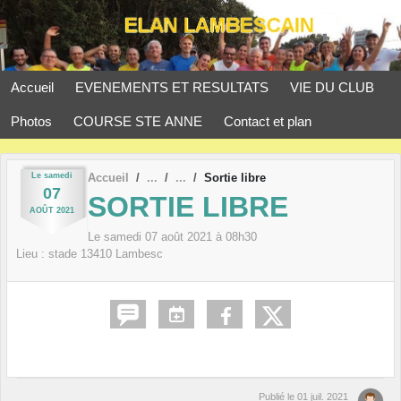
Panneau de gestion des cookies
Accueil
EVENEMENTS ET RESULTATS
VIE DU CLUB
Photos
COURSE STE ANNE
Contact et plan
Le
samedi
Accueil
Sortie libre
07
SORTIE LIBRE
AOÛT
2021
Le
samedi
07
août
2021
à 08h30
Lieu :
stade
13410
Lambesc
Publié le
01 juil. 2021