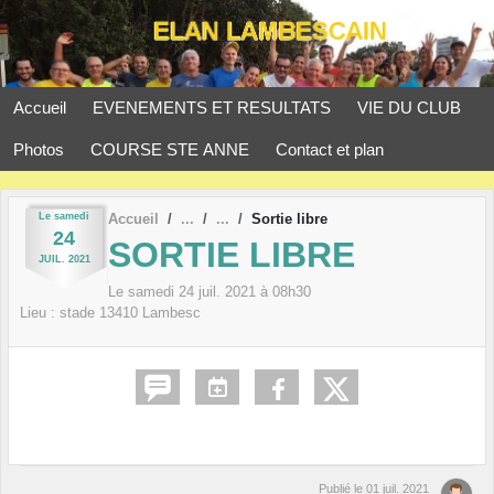
Panneau de gestion des cookies
Accueil
EVENEMENTS ET RESULTATS
VIE DU CLUB
Photos
COURSE STE ANNE
Contact et plan
Le
samedi
Accueil
Sortie libre
24
SORTIE LIBRE
JUIL.
2021
Le
samedi
24
juil.
2021
à 08h30
Lieu :
stade
13410
Lambesc
Publié le
01 juil. 2021