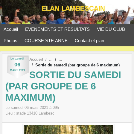
Panneau de gestion des cookies
Accueil
EVENEMENTS ET RESULTATS
VIE DU CLUB
Photos
COURSE STE ANNE
Contact et plan
Le
samedi
Accueil
06
Sortie du samedi (par groupe de 6 maximum)
MARS
2021
SORTIE DU SAMEDI
(PAR GROUPE DE 6
MAXIMUM)
Le
samedi
06
mars
2021
à 09h
Lieu :
stade
13410
Lambesc