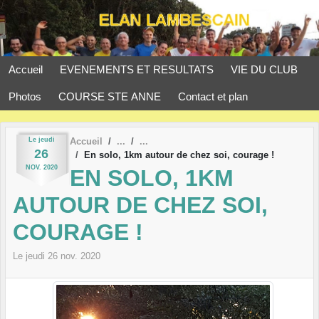
Panneau de gestion des cookies
Accueil
EVENEMENTS ET RESULTATS
VIE DU CLUB
Photos
COURSE STE ANNE
Contact et plan
Le
jeudi
Accueil
26
En solo, 1km autour de chez soi, courage !
NOV.
2020
EN SOLO, 1KM
AUTOUR DE CHEZ SOI,
COURAGE !
Le
jeudi
26
nov.
2020