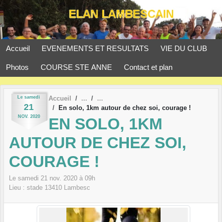
Panneau de gestion des cookies
Accueil
EVENEMENTS ET RESULTATS
VIE DU CLUB
Photos
COURSE STE ANNE
Contact et plan
Le
samedi
Accueil
21
En solo, 1km autour de chez soi, courage !
NOV.
2020
EN SOLO, 1KM
AUTOUR DE CHEZ SOI,
COURAGE !
Le
samedi
21
nov.
2020
à 09h
Lieu :
stade
13410
Lambesc