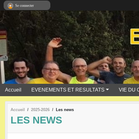
Panneau de gestion des cookies
Se connecter
Accueil
EVENEMENTS ET RESULTATS
VIE DU 
Accueil
2025-2026
Les news
LES NEWS